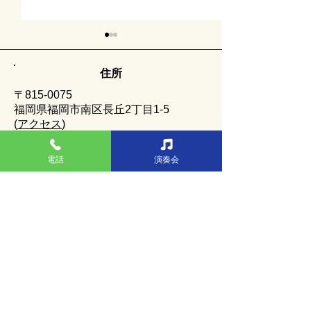
住所
〒815-0075
福岡県福岡市南区長丘2丁目1-5
​(
アクセス
)
商品価格改定のお知らせ
バレンタイン商
電話
電話
演奏会
です。
092-551-7077
営業時間
カフェ
平日 8:00～18:00（L.O.17：30）
土日祝 7:00～18:00（L.O.17：30）
販売コーナー
7:00～19:00
休業日
年中無休 / 元旦のみ休業