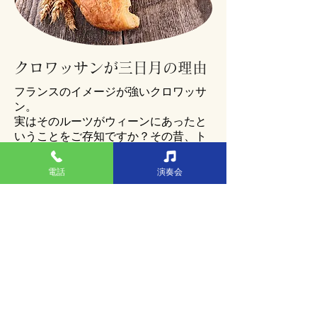
クロワッサンが三日月の理由
フランスのイメージが強いクロワッサ
ン。
実はそのルーツがウィーンにあったと
いうことをご存知ですか？その昔、ト
ルコ軍と戦っていた頃、夜中に起きて
パンをこねるパン屋さんがトルコ軍の
電話
演奏会
夜襲に気づき、そのおかげでトルコ軍
に戦勝したと言われています。
それを記念してトルコ軍の国旗の三日
月を型どったパンが作られました。そ
れがクロワッサンの原形バニーレキプ
ファールです。
その後、マリーアントワネットによっ
てフランスに伝えられバターをたっぷ
り使ったクロワッサンになったそうで
す。