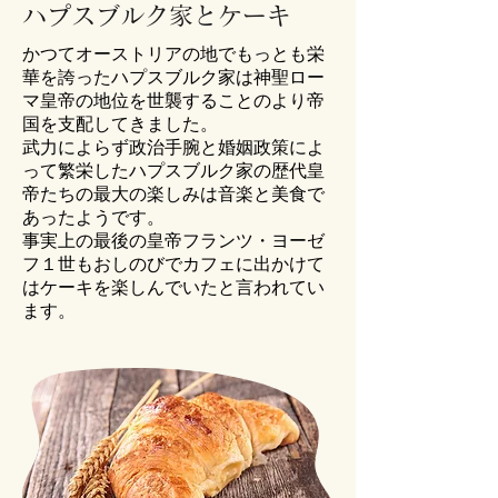
ハプスブルク家とケーキ
かつてオーストリアの地でもっとも栄
華を誇ったハプスブルク家は神聖ロー
マ皇帝の地位を世襲することのより帝
国を支配してきました。
武力によらず政治手腕と婚姻政策によ
って繁栄したハプスブルク家の歴代皇
帝たちの最大の楽しみは音楽と美食で
あったようです。
事実上の最後の皇帝フランツ・ヨーゼ
フ１世もおしのびでカフェに出かけて
はケーキを楽しんでいたと言われてい
ます。