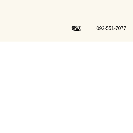
8/8(土)～8/16(日)までカフ
ェ・コーナーの席のご予約は
092-551-7077
電話
出来ません。
サイラーについて
ホーム
サイラーの紹介
店舗のご案内
サイラーの歴史
カフェのご案内
写真館
​オーストリアについて