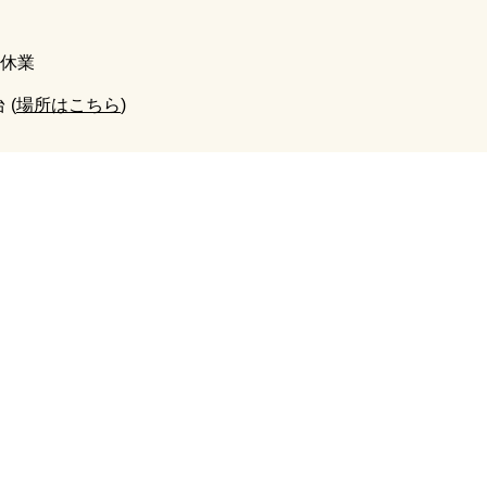
価格改定のお知らせ
み休業
 (
場所はこちら
)
ご案内
お知らせ
お取引先さま一覧
スタッフ募集
お問い合わせ