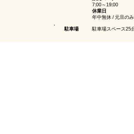
7:00～19:00
商品
休業日
アメリカンチェリー商品入荷
年中無休 / 元旦の
いたしました
​駐車場
駐車場スペース25台
メニュー
オンラインストア
メニュー
オンラインストア
パン
ご利用ガイド
パイ/キッシュ
個人情報保護方針
サンドイッチ
特定商取引に基づく表記
菓子パン
ケーキ
チョコレート
焼き菓子
ハム・ソーセージ
​アイスクリーム